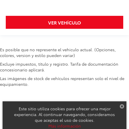
VER VEHÍCULO
Es posible que no represente el vehiculo actual. (Opciones,
colores, version y estilo pueden variar)
Excluye impuestos, título y registro. Tarifa de documentación
concesionario aplicará.
Las imágenes de stock de vehículos representan solo el nivel de
equipamiento.
Este sitio utiliza cookies para ofrecer una mejor
experiencia. Al continuar navegando, consideramos
que aceptas el uso de cookies.
Derechos de autor © 2026
por
DealerOn
|
Mapa del sitio
|
Aviso de
Más información