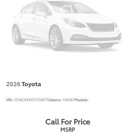
2026
Toyota
VIN:
JTDBCRFE6T3130875
Valores:
139087
Modelo:
Call For Price
MSRP