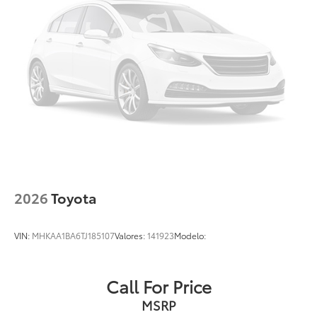
2026
Toyota
VIN:
MHKAA1BA6TJ185107
Valores:
141923
Modelo:
Call For Price
MSRP