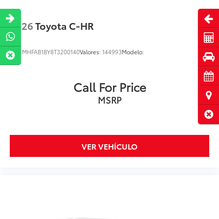
Abri
2026
Toyota C-HR
Cot
VIN:
MHFAB1BY8T3200140
Valores:
144993
Modelo:
Pru
Cita
Call For Price
Ubi
MSRP
Cerr
VER VEHÍCULO