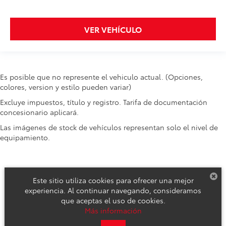
VER VEHÍCULO
Es posible que no represente el vehiculo actual. (Opciones,
colores, version y estilo pueden variar)
Excluye impuestos, título y registro. Tarifa de documentación
concesionario aplicará.
Las imágenes de stock de vehículos representan solo el nivel de
equipamiento.
Este sitio utiliza cookies para ofrecer una mejor
experiencia. Al continuar navegando, consideramos
que aceptas el uso de cookies.
Derechos de autor © 2026
por
DealerOn
|
Mapa del sitio
|
Aviso de
Más información
Privacidad
|
Reclamos de Seguridad y Campañas de Servicio
| Toyota