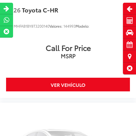
Abri
2026
Toyota C-HR
Cot
VIN:
MHFAB1BY8T3200140
Valores:
144993
Modelo:
Pru
Cita
Call For Price
MSRP
Ubi
Cerr
VER VEHÍCULO