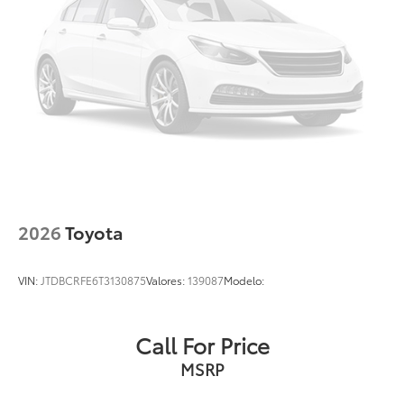
2026
Toyota
VIN:
JTDBCRFE6T3130875
Valores:
139087
Modelo:
Call For Price
MSRP