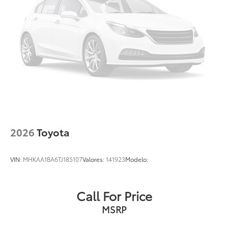
2026
Toyota
VIN:
MHKAA1BA6TJ185107
Valores:
141923
Modelo:
Call For Price
MSRP