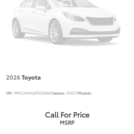
2026
Toyota
VIN:
7MUCAAAG0TV203683
Valores:
143373
Modelo:
Call For Price
MSRP