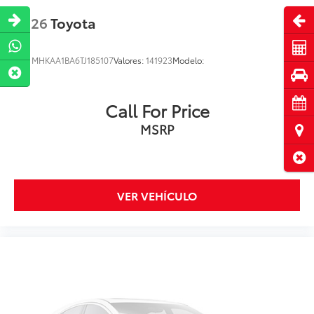
Abri
2026
Toyota
Cot
VIN:
MHKAA1BA6TJ185107
Valores:
141923
Modelo:
Pru
Cita
Call For Price
MSRP
Ubi
Cerr
VER VEHÍCULO