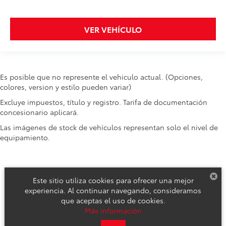
VER VEHÍCULO
Es posible que no represente el vehiculo actual. (Opciones,
colores, version y estilo pueden variar)
Excluye impuestos, título y registro. Tarifa de documentación
concesionario aplicará.
Las imágenes de stock de vehículos representan solo el nivel de
equipamiento.
Este sitio utiliza cookies para ofrecer una mejor
experiencia. Al continuar navegando, consideramos
que aceptas el uso de cookies.
Derechos de autor © 2026
por
DealerOn
|
Mapa del sitio
|
Aviso de
Más información
Privacidad
|
Reclamos de Seguridad y Campañas de Servicio
| Toyota