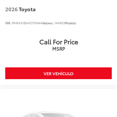
2026
Toyota
VIN:
MHKAA1BA4TJ191844
Valores:
144983
Modelo:
Call For Price
MSRP
VER VEHÍCULO