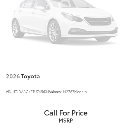
2026
Toyota
VIN:
4T1DAACK2TU745634
Valores:
142787
Modelo:
Call For Price
MSRP