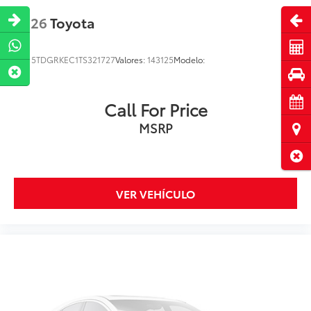
Abri
2026
Toyota
Cot
VIN:
5TDGRKEC1TS321727
Valores:
143125
Modelo:
Pru
Cita
Call For Price
MSRP
Ubi
Cerr
VER VEHÍCULO