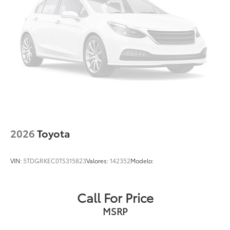
2026
Toyota
VIN:
5TDGRKEC0TS315823
Valores:
142352
Modelo:
Call For Price
MSRP