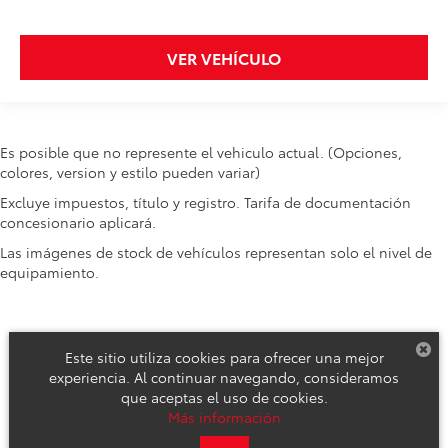
VER VEHÍCULO
Es posible que no represente el vehiculo actual. (Opciones,
colores, version y estilo pueden variar)
Excluye impuestos, título y registro. Tarifa de documentación
concesionario aplicará.
Las imágenes de stock de vehículos representan solo el nivel de
equipamiento.
Este sitio utiliza cookies para ofrecer una mejor
experiencia. Al continuar navegando, consideramos
que aceptas el uso de cookies.
Derechos de autor © 2026
por
DealerOn
|
Mapa del sitio
|
Aviso de
Más información
Privacidad
|
Reclamos de Seguridad y Campañas de Servicio
| Toyota