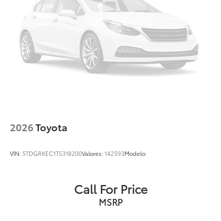
2026
Toyota
VIN:
5TDGRKEC1TS318200
Valores:
142593
Modelo:
Call For Price
MSRP