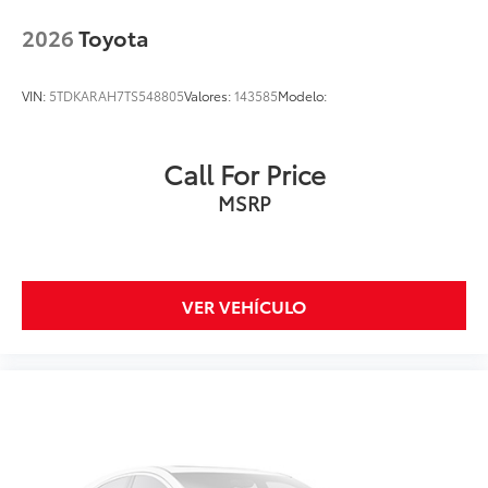
2026
Toyota
VIN:
5TDKARAH7TS548805
Valores:
143585
Modelo:
Call For Price
MSRP
VER VEHÍCULO