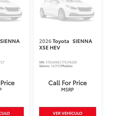
SIENNA
2026
Toyota
SIENNA
XSE HEV
727
VIN:
5TDGRKEC1TS318200
:
Valores:
142593
Modelo:
 Price
Call For Price
P
MSRP
ÍCULO
VER VEHÍCULO