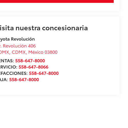
isita nuestra concesionaria
yota Revolución
. Revolución 406
DMX
,
CDMX
, México
03800
ENTAS:
558-647-8000
ERVICIO:
558-647-8066
EFACCIONES:
558-647-8000
AJA:
558-647-8000