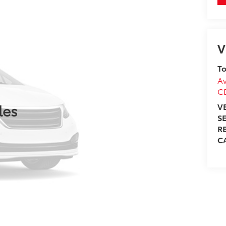
V
To
Av
C
les
V
S
R
C