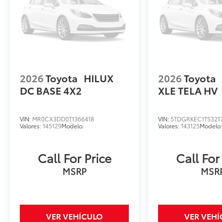
2026
Toyota
HILUX
2026
Toyota
DC BASE 4X2
XLE TELA HV
VIN:
MR0CX3DD0T1366418
VIN:
5TDGRKEC1TS321
Valores:
145129
Modelo:
Valores:
143125
Modelo
Call For Price
Call For
MSRP
MSR
VER VEHÍCULO
VER VEH