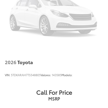
2026
Toyota
VIN:
5TDKARAH7TS548805
Valores:
143585
Modelo:
Call For Price
MSRP