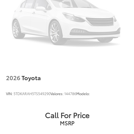
2026
Toyota
VIN:
5TDKARAH5TS549290
Valores:
144786
Modelo:
Call For Price
MSRP