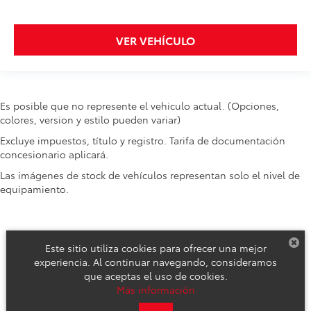
VER VEHÍCULO
Es posible que no represente el vehiculo actual. (Opciones,
colores, version y estilo pueden variar)
Excluye impuestos, título y registro. Tarifa de documentación
concesionario aplicará.
Las imágenes de stock de vehículos representan solo el nivel de
equipamiento.
Este sitio utiliza cookies para ofrecer una mejor
experiencia. Al continuar navegando, consideramos
que aceptas el uso de cookies.
Derechos de autor © 2026
por
DealerOn
|
Mapa del sitio
|
Aviso de
Más información
Privacidad
|
Reclamos de Seguridad y Campañas de Servicio
| Toyota