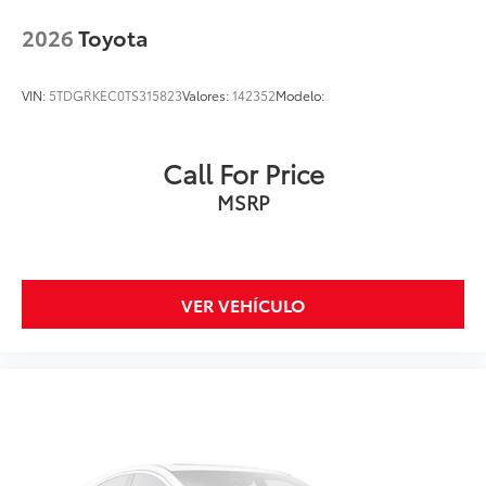
2026
Toyota
VIN:
5TDGRKEC0TS315823
Valores:
142352
Modelo:
Call For Price
MSRP
VER VEHÍCULO