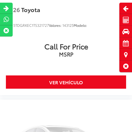
Abri
2026
Toyota
Cot
VIN:
5TDGRKEC1TS321727
Valores:
143125
Modelo:
Pru
Cita
Call For Price
MSRP
Ubi
Cerr
VER VEHÍCULO