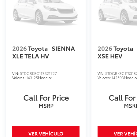
2026
Toyota
SIENNA
2026
Toyota
XLE TELA HV
XSE HEV
VIN:
5TDGRKEC1TS321727
VIN:
5TDGRKEC1TS318
Valores:
143125
Modelo:
Valores:
142593
Modelo
Call For Price
Call For
MSRP
MSR
VER VEHÍCULO
VER VEH