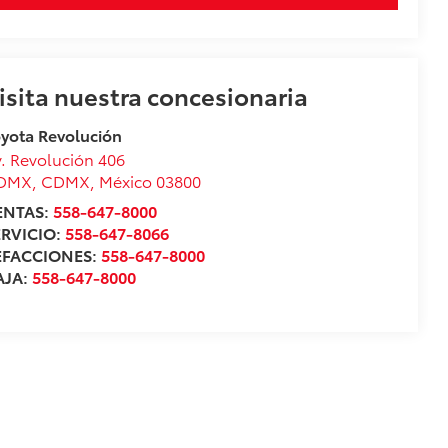
isita nuestra concesionaria
yota Revolución
. Revolución 406
DMX
,
CDMX
, México
03800
ENTAS:
558-647-8000
ERVICIO:
558-647-8066
EFACCIONES:
558-647-8000
AJA:
558-647-8000