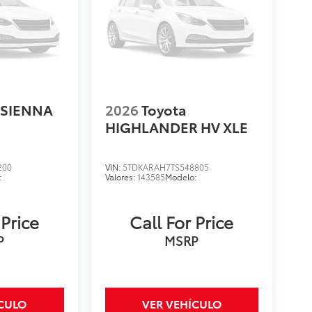
SIENNA
2026
Toyota
HIGHLANDER HV XLE
200
VIN:
5TDKARAH7TS548805
:
Valores:
143585
Modelo:
 Price
Call For Price
P
MSRP
ÍCULO
VER VEHÍCULO