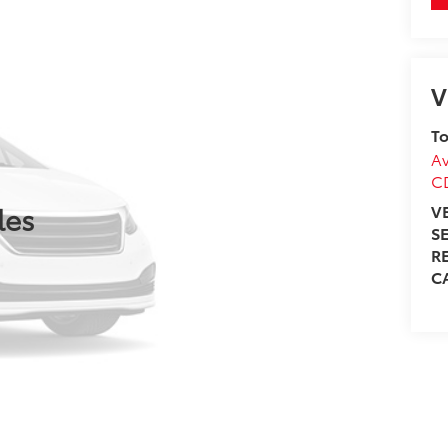
V
To
Av
C
les
V
S
R
C