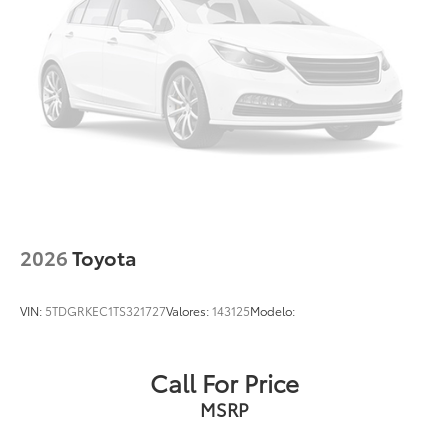
2026
Toyota
VIN:
5TDGRKEC1TS321727
Valores:
143125
Modelo:
Call For Price
MSRP