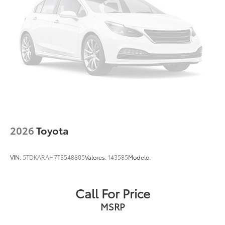
2026
Toyota
VIN:
5TDKARAH7TS548805
Valores:
143585
Modelo:
Call For Price
MSRP