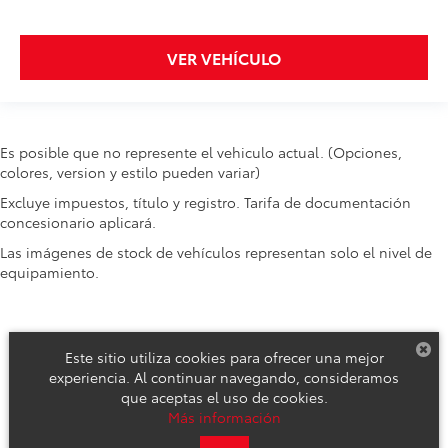
VER VEHÍCULO
Es posible que no represente el vehiculo actual. (Opciones,
colores, version y estilo pueden variar)
Excluye impuestos, título y registro. Tarifa de documentación
concesionario aplicará.
Las imágenes de stock de vehículos representan solo el nivel de
equipamiento.
Este sitio utiliza cookies para ofrecer una mejor
experiencia. Al continuar navegando, consideramos
que aceptas el uso de cookies.
Derechos de autor © 2026
por
DealerOn
|
Mapa del sitio
|
Aviso de
Más información
Privacidad
|
Reclamos de Seguridad y Campañas de Servicio
| Toyota