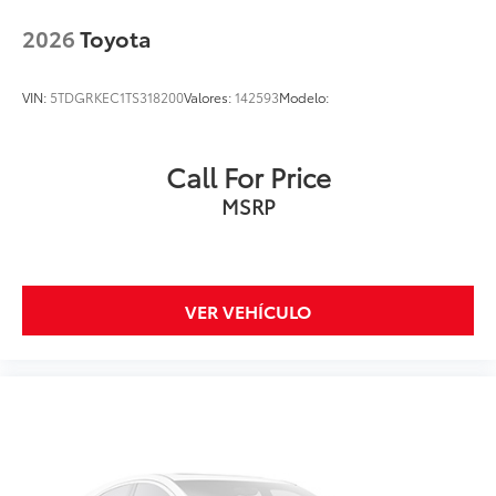
2026
Toyota
VIN:
5TDGRKEC1TS318200
Valores:
142593
Modelo:
Call For Price
MSRP
VER VEHÍCULO