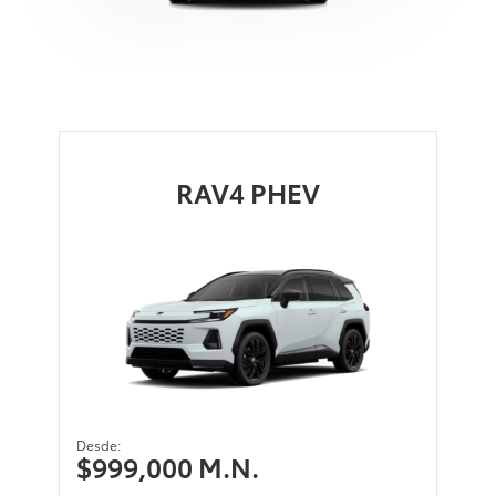
Clic
para
agrandar
foto
RAV4 PHEV
Desde:
$999,000 M.N.