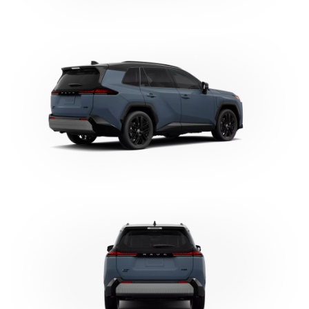
Clic
para
agrandar
foto
Clic
para
agrandar
foto