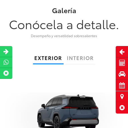
Galería
Conócela a detalle.
Desempeño y versatilidad sobresalientes
Abri
EXTERIOR
INTERIOR
Cot
Pru
Cita
Ubi
Cerr