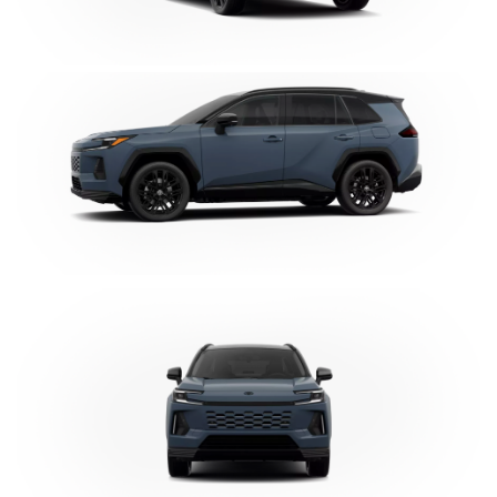
Clic
para
agrandar
foto
Clic
para
agrandar
foto