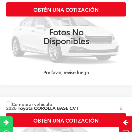
Valores:
137295
OBTÉN UNA COTIZACIÓN
Ext.
Int.
Disponible
Fotos No
Disponibles
Por favor, revise luego
Comparar vehículo
Precio:
Llámanos para Obtener el Precio
2026
Toyota
COROLLA BASE CVT
Valores:
142120
OBTÉN UNA COTIZACIÓN
Abri
Ext.
Int.
Disponible