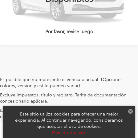
Por favor, revise luego
Es posible que no represente el vehiculo actual. (Opciones,
colores, version y estilo pueden variar)
Excluye impuestos, título y registro. Tarifa de documentación
concesionario aplicará.
Las imágenes de stock de vehículos representan solo el nivel de
Este sitio utiliza cookies para ofrecer una mejor
equipamiento.
experiencia. Al continuar navegando, consideramos
que aceptas el uso de cookies.
Derechos de autor © 2026
por
DealerOn
|
Mapa del sitio
|
Aviso de
Más información
Privacidad
|
Reclamos de Seguridad y Campañas de Servicio
| Toyota