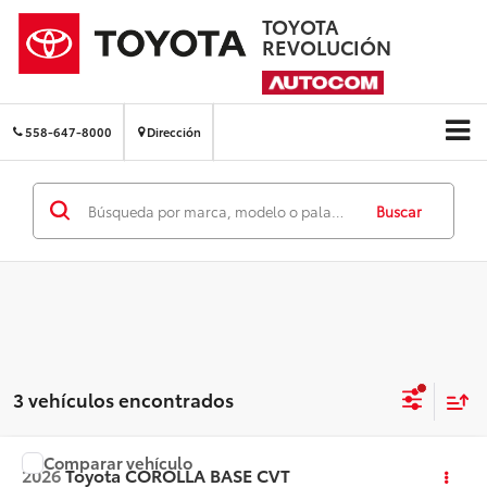
TOYOTA
REVOLUCIÓN
558-647-8000
Dirección
Buscar
3 vehículos encontrados
Comparar vehículo
Precio:
Llámanos para Obtener el Precio
2026
Toyota
COROLLA BASE CVT