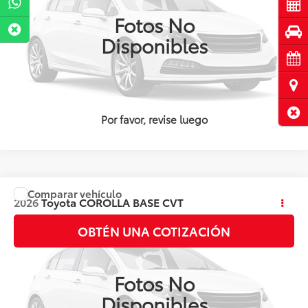
Cot
Fotos No
Pru
Disponibles
Cita
Ubi
Cerr
Por favor, revise luego
Comparar vehículo
Precio:
Llámanos para Obtener el Precio
2026
Toyota
COROLLA BASE CVT
Valores:
141422
OBTÉN UNA COTIZACIÓN
Ext.
Int.
Disponible
Fotos No
Disponibles