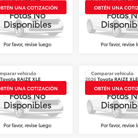
CVT
BTÉN UNA COTIZACIÓN
OBTÉN UNA COTI
Fotos No
Fotos N
s:
141922
Valores:
142539
Disponibles
Disponib
Ext.
Int.
nible
Disponible
Por favor, revise luego
Por favor, revise 
mparar vehículo
Comparar vehículo
:
Llámanos para Obtener el Precio
Precio:
Llámanos para Obte
Toyota
RAIZE XLE
2026
Toyota
RAIZE XL
CVT
BTÉN UNA COTIZACIÓN
OBTÉN UNA COTI
Fotos No
Fotos N
s:
141271
Valores:
143576
Disponibles
Disponib
Ext.
Int.
nible
Disponible
Por favor, revise luego
Por favor, revise 