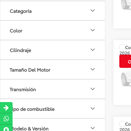
Dispo
Categoría
Color
Co
Cilindraje
Precio
2026
CVT 
O
Tamaño Del Motor
Valore
Dispo
Transmisión
Tipo de combustible
Co
Precio
Modelo & Versión
2026