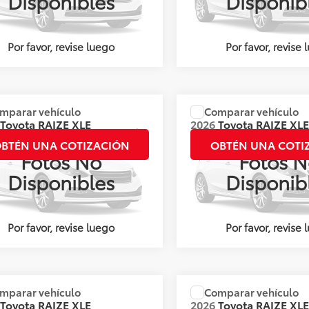
Disponibles
Disponib
Ext.
Int.
nible
Disponible
Por favor, revise luego
Por favor, revise 
mparar vehículo
Comparar vehículo
:
Llámanos para Obtener el Precio
Precio:
Llámanos para Obte
Toyota
RAIZE XLE
2026
Toyota
RAIZE XL
BITONO
CVT
BTÉN UNA COTIZACIÓN
OBTÉN UNA COTI
Fotos No
Fotos N
s:
144984
Valores:
142070
Disponibles
Disponib
Int.
nible
Disponible
Por favor, revise luego
Por favor, revise 
mparar vehículo
Comparar vehículo
:
Llámanos para Obtener el Precio
Precio:
Llámanos para Obte
Toyota
RAIZE XLE
2026
Toyota
RAIZE XL