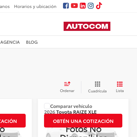
tanos
Horarios y ubicación
 AGENCIA
BLOG
Ordenar
Lista
Cuadrícula
Comparar vehículo
ner el Precio
Precio:
Llámanos para Obtener el Precio
E
2026
Toyota
RAIZE XLE
CVT BITONO
ZACIÓN
OBTÉN UNA COTIZACIÓN
o
Fotos No
Valores:
144981