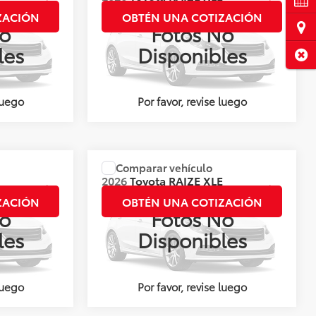
CVT
ZACIÓN
OBTÉN UNA COTIZACIÓN
Ubi
o
Fotos No
Valores:
143035
les
Disponibles
Cerr
Ext.
Int.
Ext.
Int.
Disponible
luego
Por favor, revise luego
Comparar vehículo
ner el Precio
Precio:
Llámanos para Obtener el Precio
E
2026
Toyota
RAIZE XLE
CVT
ZACIÓN
OBTÉN UNA COTIZACIÓN
o
Fotos No
Valores:
144828
les
Disponibles
Ext.
Int.
Ext.
Int.
Disponible
luego
Por favor, revise luego