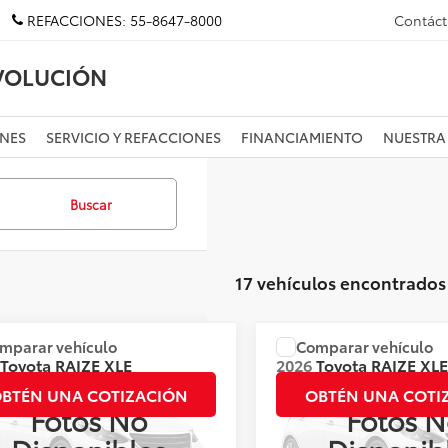
REFACCIONES:
55-8647-8000
Contác
VOLUCIÓN
NES
SERVICIO Y REFACCIONES
FINANCIAMIENTO
NUESTRA
Buscar
17 vehículos encontrados
mparar vehículo
Comparar vehículo
:
Llámanos para Obtener el Precio
Precio:
Llámanos para Obte
Toyota
RAIZE XLE
2026
Toyota
RAIZE XL
CVT BITONO
BTÉN UNA COTIZACIÓN
OBTÉN UNA COTI
Fotos No
Fotos N
s:
135915
Valores:
144983