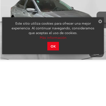
Valores:
143646
OBTÉN UNA COTIZACIÓN
46,757 km
Ext.
Int.
Disponible
Este sitio utiliza cookies para ofrecer una mejor
experiencia. Al continuar navegando, consideramos
que aceptas el uso de cookies.
Más información
OK
1
/
20
Comparar vehículo
Precio:
$347,000
2023
SEAT ARONA
XPERIENCE
OBTÉN FINANCIAMIENTO
Toyota Universidad
Valores:
143560
OBTÉN UNA COTIZACIÓN
21,408 km
Ext.
Int.
Disponible