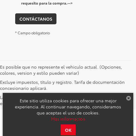
target='_blank'>Aviso
requesito para la compra.
-->
de
Privacidad</a>
CONTÁCTANOS
* Campo obligatorio
Es posible que no represente el vehiculo actual. (Opciones,
colores, version y estilo pueden variar)
Excluye impuestos, título y registro. Tarifa de documentación
concesionario aplicará.
Las imágenes de stock de vehículos representan solo el nivel de
Este sitio utiliza cookies para ofrecer una mejor
equipamiento.
experiencia. Al continuar navegando, consideramos
que aceptas el uso de cookies.
Derechos de autor © 2026
por
DealerOn
|
Mapa del sitio
|
Aviso de
Más información
Privacidad
|
Reclamos de Seguridad y Campañas de Servicio
| Toyota
Revolución
|
Av. Revolución 406,
CDMX,
CDMX,
México
03800
| VENTAS:
OK
558-647-8000