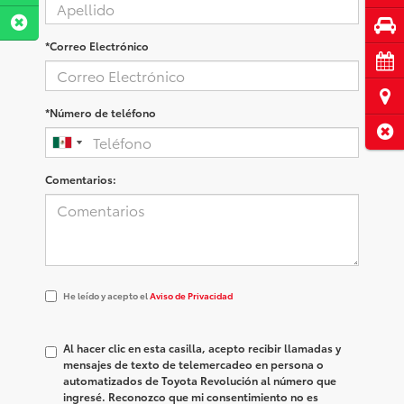
Pru
*Correo Electrónico
Cita
Ubi
*Número de teléfono
Cerr
Comentarios:
He
He leído y acepto el
Aviso de Privacidad
leído
y
acepto
Al hacer clic en esta casilla, acepto recibir llamadas y
el
mensajes de texto de telemercadeo en persona o
<a
automatizados de Toyota Revolución al número que
href='/privacy.aspx'
ingresé. Reconozco que mi consentimiento no es