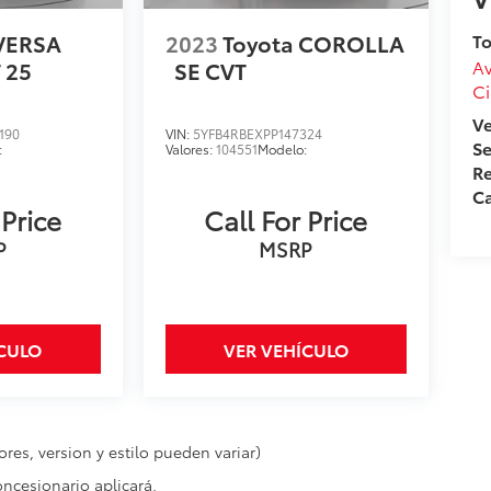
 VERSA
2023
Toyota COROLLA
To
Av
 25
SE CVT
Ci
V
190
VIN:
5YFB4RBEXPP147324
Se
:
Valores:
104551
Modelo:
Re
Ca
 Price
Call For Price
P
MSRP
ÍCULO
VER VEHÍCULO
res, version y estilo pueden variar)
oncesionario aplicará.