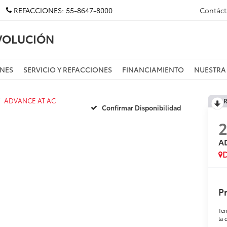
REFACCIONES:
55-8647-8000
Contác
VOLUCIÓN
NES
SERVICIO Y REFACCIONES
FINANCIAMIENTO
NUESTRA
ADVANCE AT AC
R
Confirmar Disponibilidad
2
A
D
Pr
Ten
la 