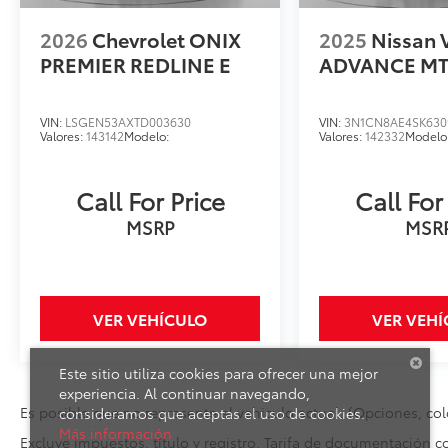
2026
Chevrolet ONIX
2025
Nissan
PREMIER REDLINE E
ADVANCE MT
VIN:
LSGEN53AXTD003630
VIN:
3N1CN8AE4SK630
Valores:
143142
Modelo:
Valores:
142332
Modelo
Call For Price
Call For
MSRP
MSR
VER VEHÍCULO
VER VEH
Este sitio utiliza cookies para ofrecer una mejor
experiencia. Al continuar navegando,
Es posible que no represente el vehiculo actual. (Opciones, colo
consideramos que aceptas el uso de cookies.
Más información
Excluye impuestos, título y registro. Tarifa de documentación c