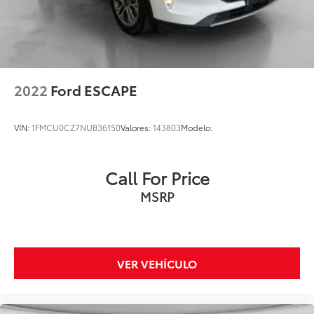
2022
Ford ESCAPE
VIN:
1FMCU0CZ7NUB36150
Valores:
143803
Modelo:
Call For Price
MSRP
VER VEHÍCULO