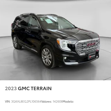
2023
GMC TERRAIN
VIN:
3GKAL8EG2PL106564
Valores:
142608
Modelo: