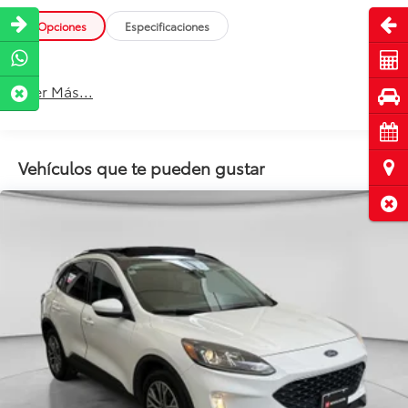
Abri
Opciones
Especificaciones
Cot
Leer Más...
Pru
Cita
Vehículos que te pueden gustar
Ubi
Cerr