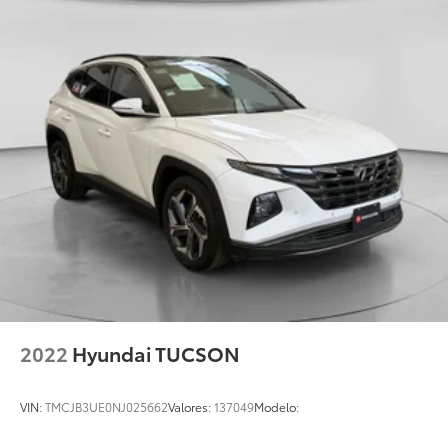
2022
Hyundai TUCSON
VIN:
TMCJB3UE0NJ025662
Valores:
137049
Modelo: