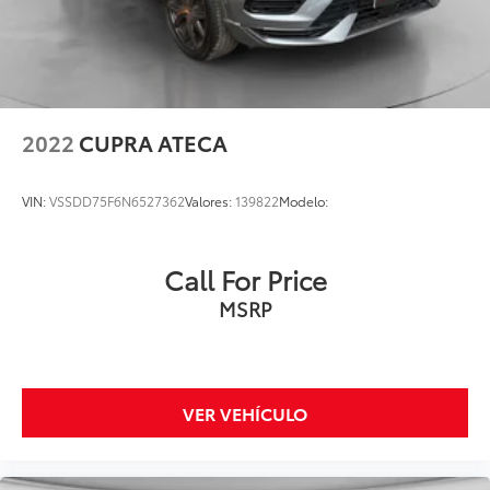
2022
CUPRA ATECA
VIN:
VSSDD75F6N6527362
Valores:
139822
Modelo:
Call For Price
MSRP
VER VEHÍCULO