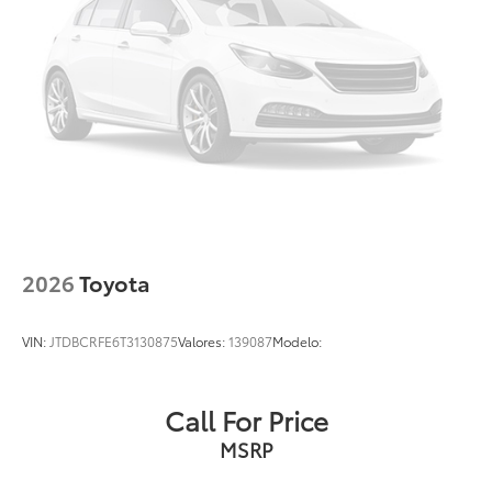
2026
Toyota
VIN:
JTDBCRFE6T3130875
Valores:
139087
Modelo:
Call For Price
MSRP