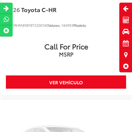
Abri
2026
Toyota C-HR
Cot
VIN:
MHFAB1BY8T3200140
Valores:
144993
Modelo:
Pru
Cita
Call For Price
MSRP
Ubi
Cerr
VER VEHÍCULO