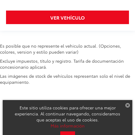
VER VEHÍCULO
Es posible que no represente el vehiculo actual. (Opciones,
colores, version y estilo pueden variar)
Excluye impuestos, título y registro. Tarifa de documentación
concesionario aplicará.
Las imágenes de stock de vehículos representan solo el nivel de
equipamiento.
Este sitio utiliza cookies para ofrecer una mejor
experiencia. Al continuar navegando, consideramos
que aceptas el uso de cookies.
Derechos de autor © 2026
por
DealerOn
|
Mapa del sitio
|
Aviso de
Más información
Privacidad
|
Reclamos de Seguridad y Campañas de Servicio
| Toyota