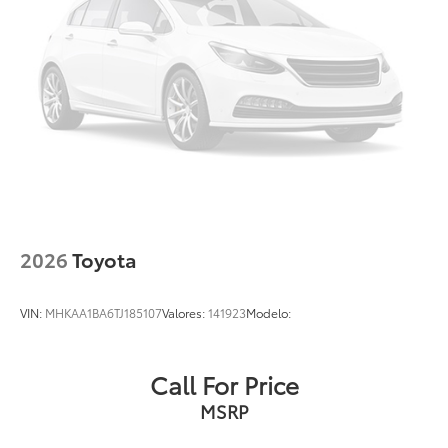
2026
Toyota
VIN:
MHKAA1BA6TJ185107
Valores:
141923
Modelo:
Call For Price
MSRP