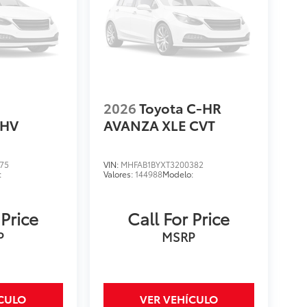
2026
Toyota C-HR
 HV
AVANZA XLE CVT
75
VIN:
MHFAB1BYXT3200382
:
Valores:
144988
Modelo:
 Price
Call For Price
P
MSRP
ÍCULO
VER VEHÍCULO