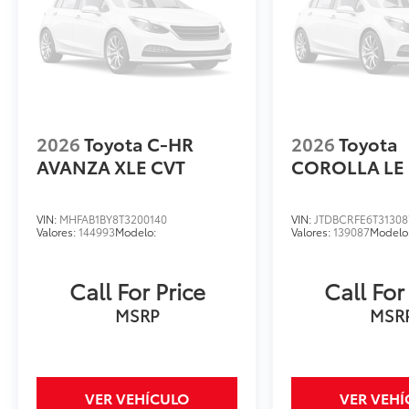
2026
Toyota C-HR
2026
Toyota
AVANZA XLE CVT
COROLLA LE
VIN:
MHFAB1BY8T3200140
VIN:
JTDBCRFE6T31308
Valores:
144993
Modelo:
Valores:
139087
Modelo
Call For Price
Call For
MSRP
MSR
VER VEHÍCULO
VER VEH