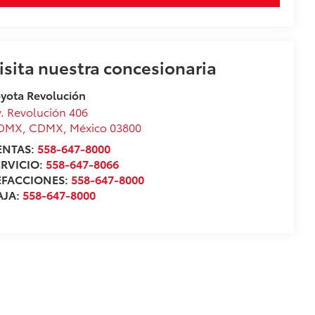
isita nuestra concesionaria
yota Revolución
. Revolución 406
DMX
,
CDMX
, México
03800
ENTAS:
558-647-8000
ERVICIO:
558-647-8066
EFACCIONES:
558-647-8000
AJA:
558-647-8000