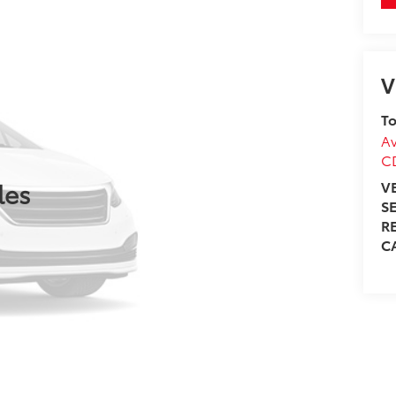
V
To
Av
C
les
V
S
R
C